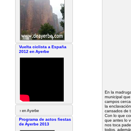
Vuelta ciclista a España
2012 en Ayerbe
En la madruga
municipal que
campos cercano
la enclavació
ente en Ayerbe
cansados de t
Con lo que con
Programa de actos fiestas
que antes lo 
de Ayerbe 2013
nos toca padec
todos, además