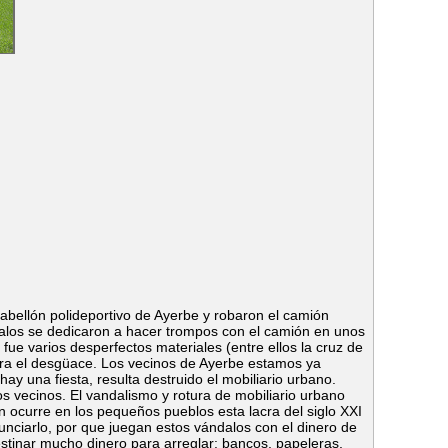
abellón polideportivo de Ayerbe y robaron el camión
dalos se dedicaron a hacer trompos con el camión en unos
ue varios desperfectos materiales (entre ellos la cruz de
para el desgüace. Los vecinos de Ayerbe estamos ya
 una fiesta, resulta destruido el mobiliario urbano.
s vecinos. El vandalismo y rotura de mobiliario urbano
 ocurre en los pequeños pueblos esta lacra del siglo XXI
unciarlo, por que juegan estos vándalos con el dinero de
tinar mucho dinero para arreglar: bancos, papeleras,