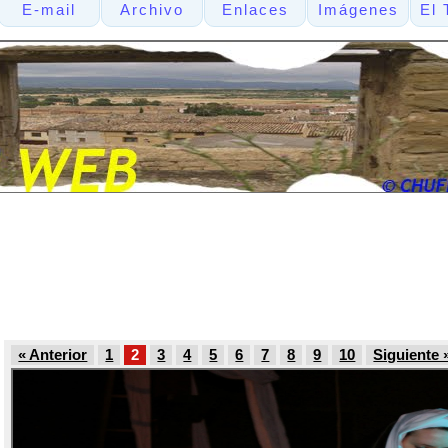
E-mail
Archivo
Enlaces
Imágenes
El 
« Anterior
1
2
3
4
5
6
7
8
9
10
Siguiente 