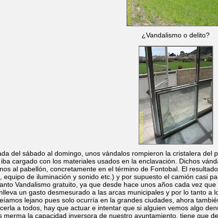
¿Vandalismo o delito?
da del sábado al domingo, unos vándalos rompieron la cristalera del p
 iba cargado con los materiales usados en la enclavación. Dichos ván
s al pabellón, concretamente en el término de Fontobal. El resultado f
n, equipo de iluminación y sonido etc.) y por supuesto el camión casi 
anto Vandalismo gratuito, ya que desde hace unos años cada vez que hay
lleva un gasto desmesurado a las arcas municipales y por lo tanto a lo
veíamos lejano pues solo ocurría en la grandes ciudades, ahora también
erla a todos, hay que actuar e intentar que si alguien vemos algo den
 merma la capacidad inversora de nuestro ayuntamiento, tiene que des