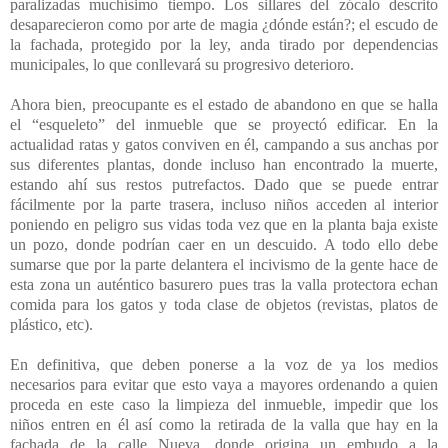
paralizadas muchísimo tiempo. Los sillares del zócalo descrito
desaparecieron como por arte de magia ¿dónde están?; el escudo de
la fachada, protegido por la ley, anda tirado por dependencias
municipales, lo que conllevará su progresivo deterioro.
Ahora bien, preocupante es el estado de abandono en que se halla
el “esqueleto” del inmueble que se proyectó edificar. En la
actualidad ratas y gatos conviven en él, campando a sus anchas por
sus diferentes plantas, donde incluso han encontrado la muerte,
estando ahí sus restos putrefactos. Dado que se puede entrar
fácilmente por la parte trasera, incluso niños acceden al interior
poniendo en peligro sus vidas toda vez que en la planta baja existe
un pozo, donde podrían caer en un descuido. A todo ello debe
sumarse que por la parte delantera el incivismo de la gente hace de
esta zona un auténtico basurero pues tras la valla protectora echan
comida para los gatos y toda clase de objetos (revistas, platos de
plástico, etc).
En definitiva, que deben ponerse a la voz de ya los medios
necesarios para evitar que esto vaya a mayores ordenando a quien
proceda en este caso la limpieza del inmueble, impedir que los
niños entren en él así como la retirada de la valla que hay en la
fachada de la calle Nueva, donde origina un embudo a la