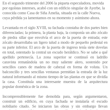
En el segundo trimestre del 2006 la piqueta especuladora, movida
por egoístas intereses, acabó con un edificio singular de Ayerbe, la
conocida como Casa de Siña Amelia, situada en la calle Nueva,
cuya pérdida ya lamentamos en su momento y asimismo ahora.
Levantada en el siglo XVIII, su fachada constaba de dos partes bien
diferenciadas; la primera, la planta baja, la componía un alto zócalo
de piedra sillar que envolvía el arco de la puerta de entrada; este
zócalo desarrollaba un ligero talud a modo de pequeño pedestal en
su parte inferior. El arco de la puerta de ingreso tenía siete dovelas
en total, ostentado la central un escudo heráldico. No se sabe a qué
apellido pertenecía. La zona superior se continuó en ladrillo
caravista rematándola un no muy saliente alero, sostenido por
sencillos canes de madera de cabezal en forma de voluta. Un
balconcillo y tres sencillas ventanas permitían la entrada de la luz
natural informando al mismo tiempo de las plantas en que se dividía
la casa. Constituía una interesante muestra de la arquitectura
popular doméstica de la zona.
Incomprensiblemente fue demolida para, según argumentaron,
construir un edificio, en cuya fachada se instalaría el escudo
nobiliario citado. Se iniciaron las obras y sin embargo llevan