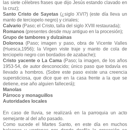
las siete célebres frases que dijo Jesús estando clavado en
la cruz);
Santo Cristo de Sayetas
(¿siglo XVI?) (este día lleva un
manto de terciopelo negro) y ciriales;
Calvario
(Paso; el Cristo, talla del siglo XVIII restaurada);
Romanos
(presentes desde muy antiguo en la procesión);
Grupo de tambores y dulzainas
Dolorosa
(Paso; imagen y paso, obra de Vicente Valles
(Huesca,1956); la Virgen viste traje y manto de cola de
terciopelo negro con bordados de azabache);
Cristo yacente o La Cama
(Paso; la imagen, de los años
1953-54, de autor desconocido; único paso que todavía es
llevado a hombros. (Sobre este paso existe una creencia
supersticiosa, que dice que en la casa frente a la que se
detiene, ese año alguien fallecerá);
Manolas
Párroco y monaguillos
Autoridades locales
En caso de lluvia, se realizará en la parroquia un acto
semejante al del año pasado.
Como sucede el Martes Santo, en este día en muchos