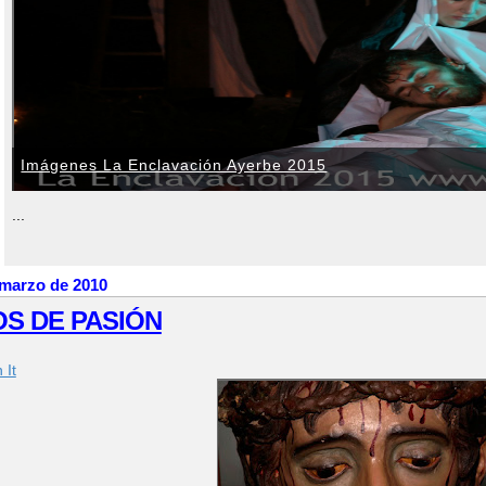
Imágenes La Enclavación Ayerbe 2015
...
 marzo de 2010
S DE PASIÓN
 It