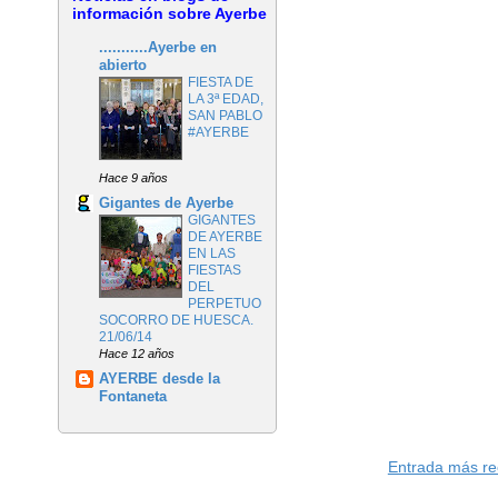
información sobre Ayerbe
...........Ayerbe en
abierto
FIESTA DE
LA 3ª EDAD,
SAN PABLO
#AYERBE
Hace 9 años
Gigantes de Ayerbe
GIGANTES
DE AYERBE
EN LAS
FIESTAS
DEL
PERPETUO
SOCORRO DE HUESCA.
21/06/14
Hace 12 años
AYERBE desde la
Fontaneta
Entrada más re