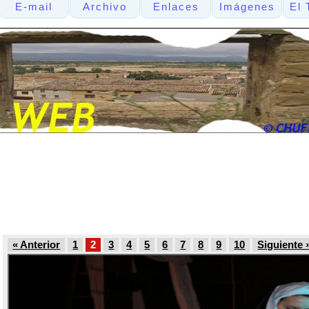
E-mail
Archivo
Enlaces
Imágenes
El 
« Anterior
1
2
3
4
5
6
7
8
9
10
Siguiente 