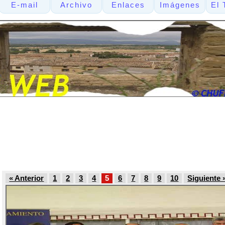
E-mail
Archivo
Enlaces
Imágenes
El 
« Anterior
1
2
3
4
5
6
7
8
9
10
Siguiente 